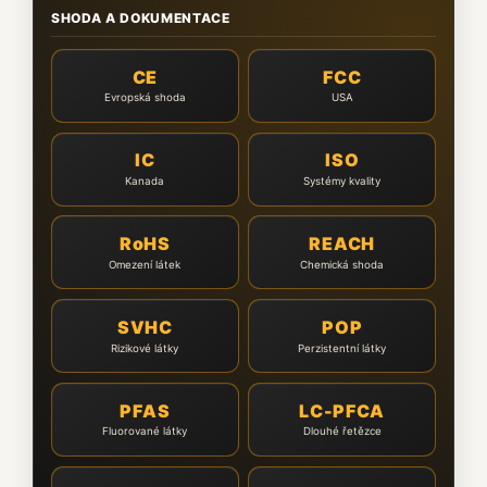
SHODA A DOKUMENTACE
CE
FCC
Evropská shoda
USA
IC
ISO
Kanada
Systémy kvality
RoHS
REACH
Omezení látek
Chemická shoda
SVHC
POP
Rizikové látky
Perzistentní látky
PFAS
LC-PFCA
Fluorované látky
Dlouhé řetězce