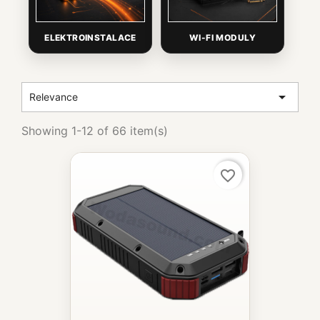
ELEKTROINSTALACE
WI-FI MODULY

Relevance
Showing 1-12 of 66 item(s)
favorite_border