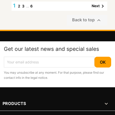
1

Next
2
3
…
6

Back to top
Get our latest news and special sales
You may unsubscribe at any moment. For that purpose, please find our
contact info in the legal notice.

PRODUCTS