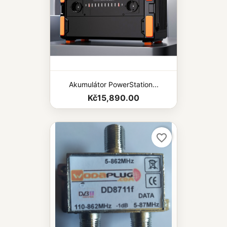
Akumulátor PowerStation...
Kč15,890.00
favorite_border