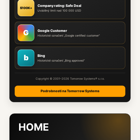
Company rating: Safe Deal
$100K+
Uváděný limit nad 100 000 USD
Google Customer
G
Historické označení „Google certified customer“
b
Bing
Historické označení „Bing approved“
Copyright © 2001–2026 Tomorrow Systems® s.r.o.
Podrobnosti na Tomorrow Systems
HOME