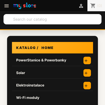
shopping_cart


(0)
search
HOME
PowerStanice & Powerbanky

Solar

Elektroinstalace

Wi-Fi moduly