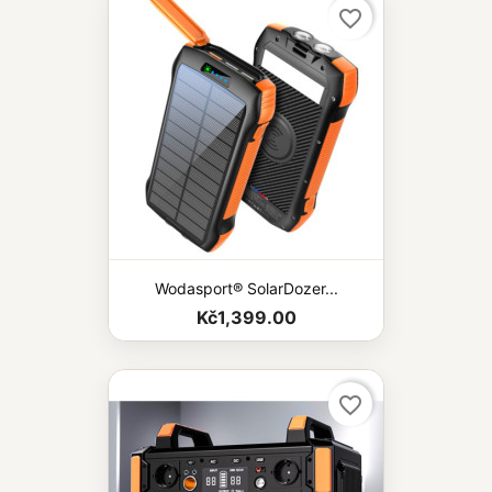
favorite_border
Wodasport® SolarDozer...
Kč1,399.00
favorite_border