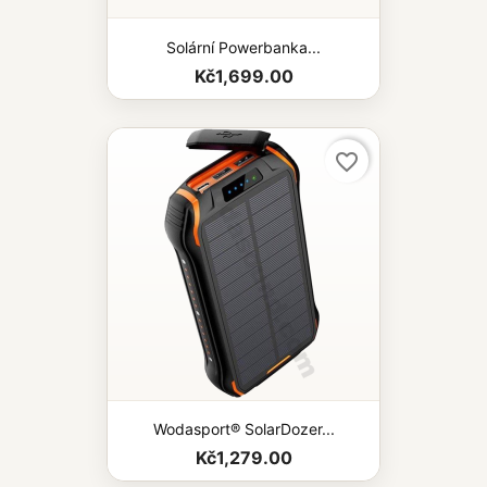
Solární Powerbanka...
Kč1,699.00
favorite_border
Wodasport® SolarDozer...
Kč1,279.00