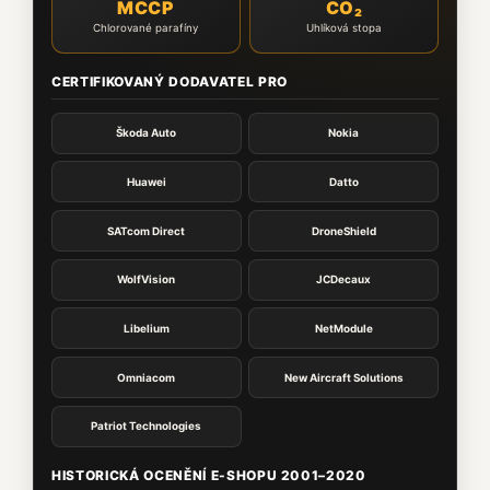
MCCP
CO₂
Chlorované parafíny
Uhlíková stopa
CERTIFIKOVANÝ DODAVATEL PRO
Škoda Auto
Nokia
Huawei
Datto
SATcom Direct
DroneShield
WolfVision
JCDecaux
Libelium
NetModule
Omniacom
New Aircraft Solutions
Patriot Technologies
HISTORICKÁ OCENĚNÍ E-SHOPU 2001–2020