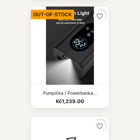
OUT-OF-STOCK
favorite_border
Pumpička / Powerbanka...
Kč1,239.00
favorite_border