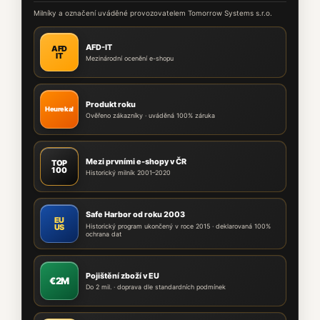
Milníky a označení uváděné provozovatelem Tomorrow Systems s.r.o.
AFD-IT
AFD
IT
Mezinárodní ocenění e-shopu
Produkt roku
Heureka!
Ověřeno zákazníky · uváděná 100% záruka
Mezi prvními e-shopy v ČR
TOP
100
Historický milník 2001–2020
Safe Harbor od roku 2003
EU
Historický program ukončený v roce 2015 · deklarovaná 100%
US
ochrana dat
Pojištění zboží v EU
€2M
Do 2 mil. · doprava dle standardních podmínek