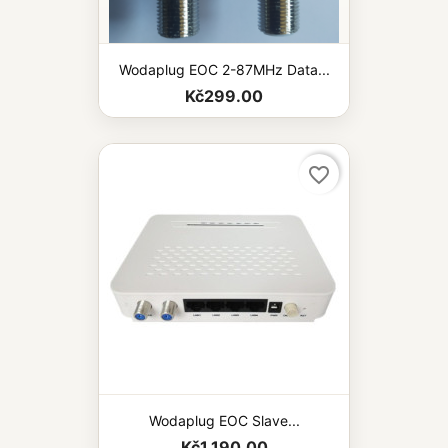
Wodaplug EOC 2-87MHz Data...
Kč299.00
favorite_border
Wodaplug EOC Slave...
Kč1,190.00